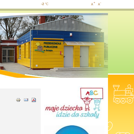
-2
°C
Increase
Decrease
font size
font size