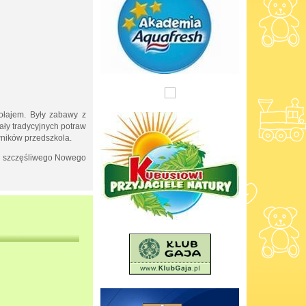
ołajem. Były zabawy z
ały tradycyjnych potraw
owników przedszkola.
 i szczęśliwego Nowego