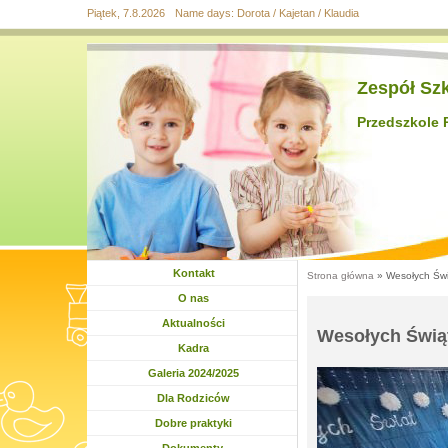
Piątek, 7.8.2026
Name days:
Dorota / Kajetan / Klaudia
Przejdź
Przejdź do
Przejdź
Przejdź
Przejdź
do
wyszukiwania
do menu
do
do
mapy
głównego
treści
stopki
strony
Zespół Sz
Przedszkole 
Kontakt
Strona główna
» Wesołych Świ
Jesteś tutaj
O nas
Rozwiń menu
Aktualności
Wesołych Świą
Kadra
Rozwiń menu
Galeria 2024/2025
Rozwiń menu
Dla Rodziców
Rozwiń menu
Dobre praktyki