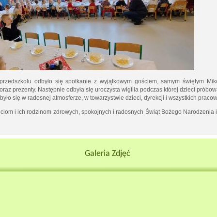
przedszkolu odbyło się spotkanie z wyjątkowym gościem, samym świętym Mik
raz prezenty. Następnie odbyła się uroczysta wigilia podczas której dzieci próbow
dbyło się w radosnej atmosferze, w towarzystwie dzieci, dyrekcji i wszystkich prac
ciom i ich rodzinom zdrowych, spokojnych i radosnych Świąt Bożego Narodzenia
Galeria Zdjęć