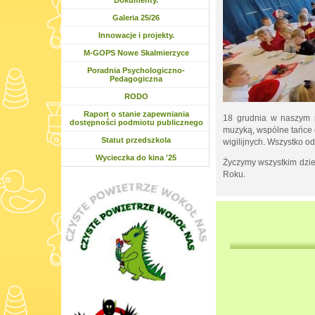
Rozwiń menu
Dokumenty.
Rozwiń menu
Galeria 25/26
Rozwiń menu
Innowacje i projekty.
M-GOPS Nowe Skalmierzyce
Poradnia Psychologiczno-
Pedagogiczna
RODO
Rozwiń menu
Raport o stanie zapewniania
18 grudnia w naszym 
dostępności podmiotu publicznego
muzyką, wspólne tańce o
Statut przedszkola
wigilijnych. Wszystko o
Wycieczka do kina '25
Życzymy wszystkim dzie
Roku.