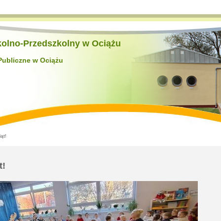
kolno-Przedszkolny w Ociążu
Publiczne w Ociążu
ąt!
t!